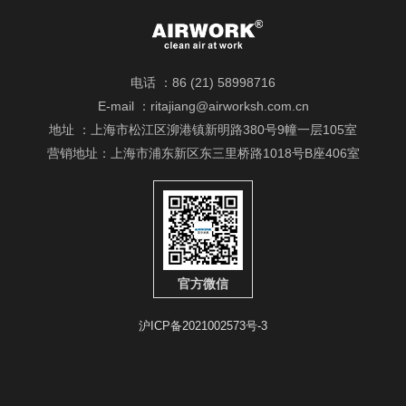
气“混合”以满足室内温度设定点要求。理论上，从地面到屋顶的
温度应一致。但是，因为商用厨房的热量集中度较高，分层现象
自然会发生。结果导致调节后空气在与屋顶热空气混合时失去一
些冷却效果。
电话 ：86 (21) 58998716
E-mail ：ritajiang@airworksh.com.cn
研究表明如果混合风口位于烟罩附近，高速气流会扰乱烹饪热羽
地址 ：上海市松江区泖港镇新明路380号9幢一层105室
流，将其中一部分拉出烟罩（实际上就是导致烟罩“溢出”），进
营销地址：上海市浦东新区东三里桥路1018号B座406室
一步增加空间内的热负荷。
AW-SL置换通风系统可以直接将低速空气送入厨房下部，让空气
自然分层。这会导致厨房上部温度较高，同时保持工作区域温度
较低。这样不需购置空调系统就可以改善厨房室内空气质量。置
换通风系统的应用与传统的混和新风相比，可以使烟罩排气量减
官方微信
少15%。
沪ICP备2021002573号-3