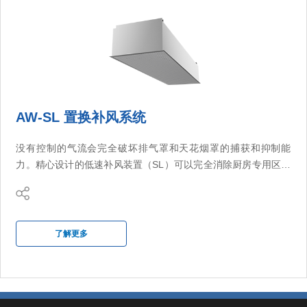
AW-SL 置换补风系统
没有控制的气流会完全破坏排气罩和天花烟罩的捕获和抑制能
力。精心设计的低速补风装置（SL）可以完全消除厨房专用区内
的未控制的气流，该装置可以帮助AIRJET实现最低的排风量。
在商用厨房环境中，空间通风所需的送风气流速度为系统能耗的
主要影响因素，习惯上采用高速混合或低速混合系统，但现在又
了解更多
出现另一种可选方式，与混合系统相比，这种方式可以提高热舒
适性，这就是置换通风。
传统的混合进气风口在屋顶层面送入高速空气。进气与室内空